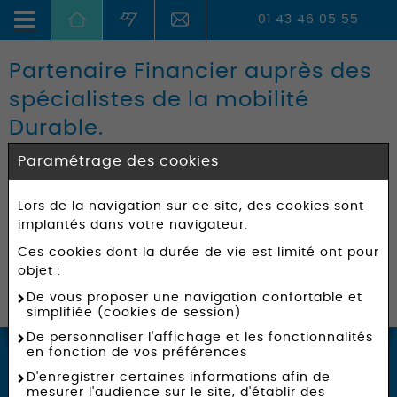
01 43 46 05 55
Partenaire Financier auprès des
spécialistes de la mobilité
Durable.
LEM, premier partenaire financier dans le domaine de
Paramétrage des cookies
l'écomobilité.
Leader auprès des distributeurs de vélos et autres
Lors de la navigation sur ce site, des cookies sont
moyens de locomotion électrique, LEM est devenue
implantés dans votre navigateur.
une référence incontournable et apporte son
Ces cookies dont la durée de vie est limité ont pour
expertise aux professionnels pour mener à bien leurs
objet :
projets de développement durable en proposant une
offre full service.
De vous proposer une navigation confortable et
simplifiée (cookies de session)
De personnaliser l'affichage et les fonctionnalités
en fonction de vos préférences
D'enregistrer certaines informations afin de
L’offre LEA Mobility : simple, full
mesurer l'audience sur le site, d'établir des