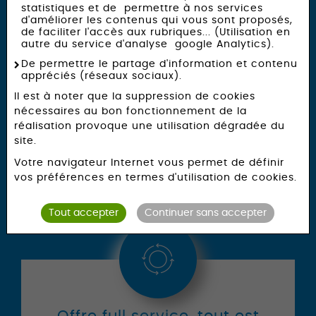
service & sur mesure
statistiques et de permettre à nos services
d'améliorer les contenus qui vous sont proposés,
de faciliter l'accès aux rubriques... (Utilisation en
autre du service d'analyse google Analytics).
Un contrat de location
De permettre le partage d'information et contenu
Une assurance bris, vol avec assistance dans le
appréciés (réseaux sociaux).
contrat
Il est à noter que la suppression de cookies
Une gestion pour votre compte de la
nécessaires au bon fonctionnement de la
maintenance du contrat
réalisation provoque une utilisation dégradée du
site.
Le suivi et la gestion des études sur l’outil de
pilotage intranet
Votre navigateur Internet vous permet de définir
vos préférences en termes d'utilisation de cookies.
Un suivi et une formation de vos équipes de
vente sur le terrain
Tout accepter
Continuer sans accepter